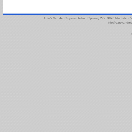
Auto’s Van der Cruyssen bvba | Rijksweg 27a, 9870 Machelen-Z
info@carsvander