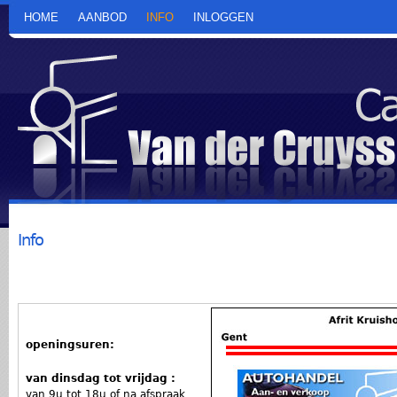
Ov
HOME
AANBOD
INFO
INLOGGEN
en
de
al
in
ga
Info
U bent hier
openingsuren:
van dinsdag tot vrijdag :
van 9u tot 18u of na afspraak