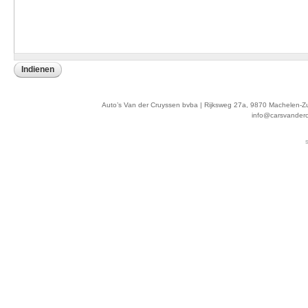
Auto’s Van der Cruyssen bvba | Rijksweg 27a, 9870 Machelen-Z
info@carsvander