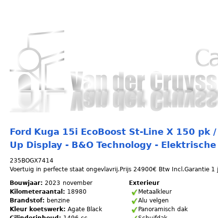
Ov
HOME
AANBOD
INFO
INLOGGEN
en
de
al
in
ga
Ford
Kuga 15i EcoBoost St-Line X 150 pk /
U bent hier
Up Display - B&O Technology - Elektrisch
235BOGX7414
Voertuig in perfecte staat ongevlavrij.Prijs 24900€ Btw Incl.Garantie 
Bouwjaar:
2023
november
Exterieur
Kilometeraantal:
18980
Metaalkleur
Brandstof:
benzine
Alu velgen
Kleur koetswerk:
Agate Black
Panoramisch dak