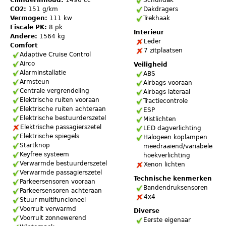
Cilinderinhoud:
1496 cc
Schuifdak
CO2:
151 g/km
Dakdragers
Vermogen:
111 kw
Trekhaak
Fiscale PK:
8 pk
Interieur
Andere:
1564 kg
Leder
Comfort
7 zitplaatsen
Adaptive Cruise Control
Airco
Veiligheid
Alarminstallatie
ABS
Armsteun
Airbags vooraan
Centrale vergrendeling
Airbags lateraal
Elektrische ruiten vooraan
Tractiecontrole
Elektrische ruiten achteraan
ESP
Elektrische bestuurderszetel
Mistlichten
Elektrische passagierszetel
LED dagverlichting
Elektrische spiegels
Halogeen koplampen
Startknop
meedraaiend/variabele
Keyfree systeem
hoekverlichting
Verwarmde bestuurderszetel
Xenon lichten
Verwarmde passagierszetel
Technische kenmerken
Parkeersensoren vooraan
Bandendruksensoren
Parkeersensoren achteraan
4x4
Stuur multifuncioneel
Voorruit verwarmd
Diverse
Voorruit zonnewerend
Eerste eigenaar