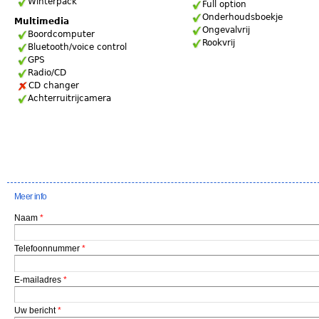
Winterpack
Full option
Onderhoudsboekje
Multimedia
Ongevalvrij
Boordcomputer
Rookvrij
Bluetooth/voice control
GPS
Radio/CD
CD changer
Achterruitrijcamera
Meer info
Naam
*
Telefoonnummer
*
E-mailadres
*
Uw bericht
*